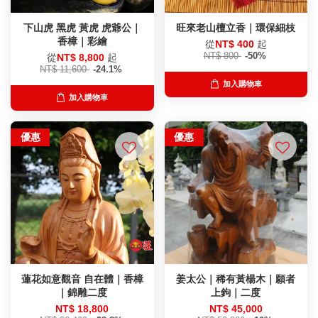
下山虎 黑虎 黃虎 虎爺公｜
旺來老山檀立香｜環保細枝
香樟｜彩繪
從
NT$ 400
起
NT$ 800
-50%
從
NT$ 8,800
起
NT$ 11,600
-24.1%
加入購物車
加入購物車
優惠
優惠
蓮花如意觀音 自在體｜香樟
姜太公｜稀有黃楊木｜願者
｜錦雕二度
上鉤｜二度
NT$ 18,800
NT$ 45,000