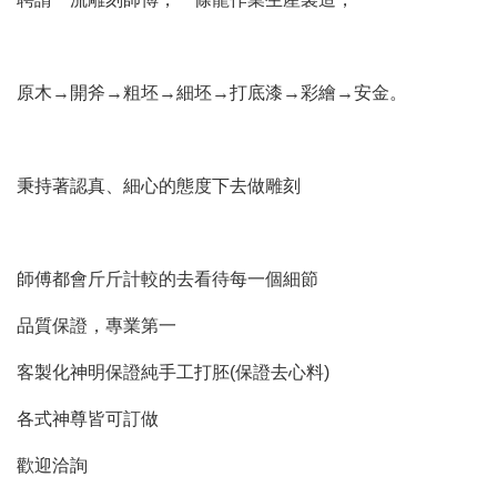
原木→開斧→粗坯→細坯→打底漆→彩繪→安金。
秉持著認真、細心的態度下去做雕刻
師傅都會斤斤計較的去看待每一個細節
品質保證，專業第一
客製化神明保證純手工打胚(保證去心料)
各式神尊皆可訂做
歡迎洽詢