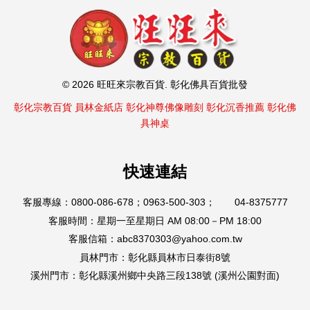
© 2026 旺旺來宗教百貨. 彰化佛具百貨批發
彰化宗教百貨
員林金紙店
彰化神尊佛像雕刻
彰化沉香推薦
彰化佛
具神桌
快速連結
客服專線：0800-086-678；0963-500-303； 04-8375777
客服時間：星期一至星期日 AM 08:00－PM 18:00
客服信箱：abc8370303@yahoo.com.tw
員林門市：彰化縣員林市日泰街8號
溪州門市：彰化縣溪州鄉中央路三段138號 (溪州公園對面)