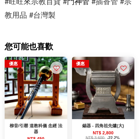
#旺旺來宗教百貨 #
#插香管 
#宗
門神管
教用品 #台灣製
您可能也喜歡
優惠
優惠
柳音/引罄 道教科儀 念經 法
錫器 - 四角祖先爐(大)
器
NT$ 2,800
NT$ 3,600
-22.2%
NT$ 450