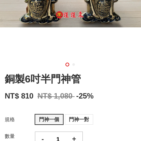
銅製6吋半門神管
NT$ 810
NT$ 1,080
-25%
規格
門神一個
門神一對
數量
-
+