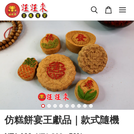
仿糕餅宴王獻品｜款式隨機