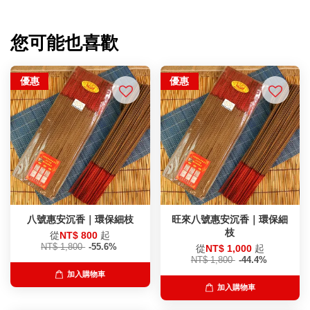
您可能也喜歡
優惠
優惠
八號惠安沉香｜環保細枝
旺來八號惠安沉香｜環保細
枝
從
NT$ 800
起
NT$ 1,800
-55.6%
從
NT$ 1,000
起
NT$ 1,800
-44.4%
加入購物車
加入購物車