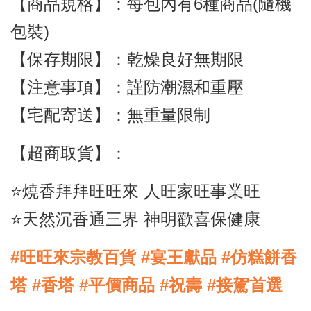
【商品規格】：每包內有6種商品(隨機
包裝)
【保存期限】：乾燥良好無期限
【注意事項】：謹防潮濕和重壓
【宅配寄送】：無重量限制
【超商取貨】：
⭐️燒香拜拜旺旺來 人旺家旺事業旺
⭐️天然沉香通三界 神明歡喜保健康
#旺旺來宗教百貨 #宴王獻品 #仿糕餅香
塔 #香塔 #平價商品 #祝壽 #接駕首選