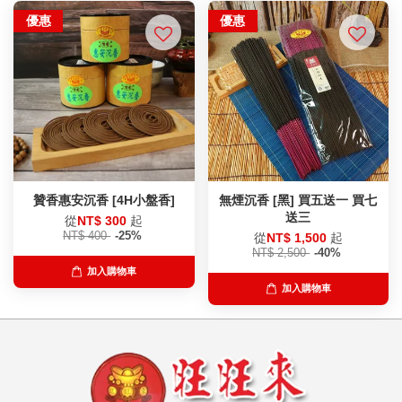
優惠
優惠
贊香惠安沉香 [4H小盤香]
無煙沉香 [黑] 買五送一 買七
送三
從
NT$ 300
起
NT$ 400
-25%
從
NT$ 1,500
起
NT$ 2,500
-40%
加入購物車
加入購物車