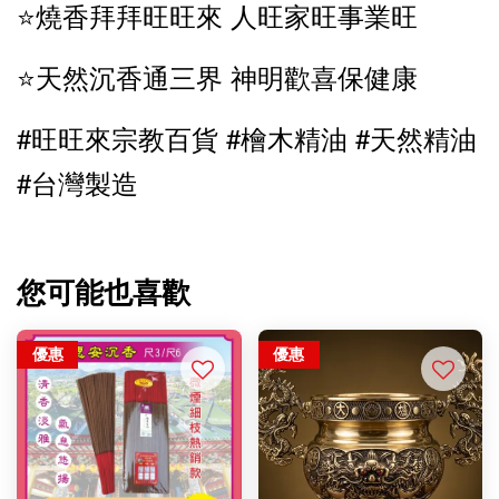
⭐️燒香拜拜旺旺來 人旺家旺事業旺
⭐️天然沉香通三界 神明歡喜保健康
#旺旺來宗教百貨 #檜木精油 #天然精油
#台灣製造
您可能也喜歡
優惠
優惠