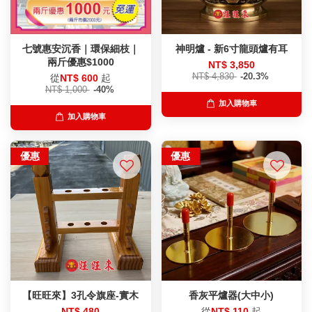
七號惠安沉香｜環保細枝｜
神明爐 - 新6寸龍頭爐有耳
兩斤優惠$1000
NT$ 3,850
NT$ 4,830
-20.3%
從
NT$ 600
起
NT$ 1,000
-40%
加入購物車
加入購物車
優惠
優惠
【旺旺來】3孔令旗座-實木
香灰平爐器(大中小)
NT$ 480
從
NT$ 110
起