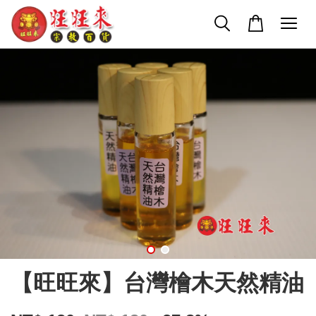
【旺旺來】台灣檜木天然精油