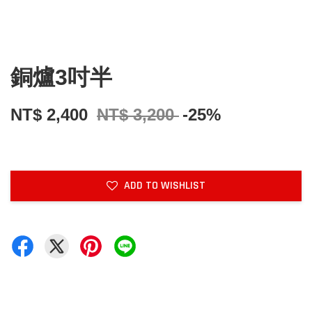
銅爐3吋半
NT$ 2,400
NT$ 3,200
-25%
ADD TO WISHLIST