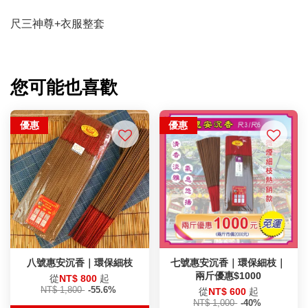
尺三神尊+衣服整套
您可能也喜歡
優惠
優惠
八號惠安沉香｜環保細枝
七號惠安沉香｜環保細枝｜
兩斤優惠$1000
從
NT$ 800
起
NT$ 1,800
-55.6%
從
NT$ 600
起
NT$ 1,000
-40%