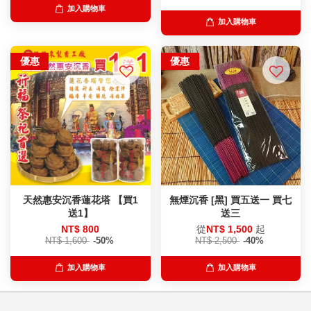
加入購物車
加入購物車
優惠
優惠
天然惠安沉香蓮花塔 【買1
無煙沉香 [黑] 買五送一 買七
送1】
送三
NT$ 800
從
NT$ 1,500
起
NT$ 1,600
-50%
NT$ 2,500
-40%
加入購物車
加入購物車