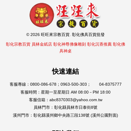
© 2026 旺旺來宗教百貨. 彰化佛具百貨批發
彰化宗教百貨
員林金紙店
彰化神尊佛像雕刻
彰化沉香推薦
彰化佛
具神桌
快速連結
客服專線：0800-086-678；0963-500-303； 04-8375777
客服時間：星期一至星期日 AM 08:00－PM 18:00
客服信箱：abc8370303@yahoo.com.tw
員林門市：彰化縣員林市日泰街8號
溪州門市：彰化縣溪州鄉中央路三段138號 (溪州公園對面)