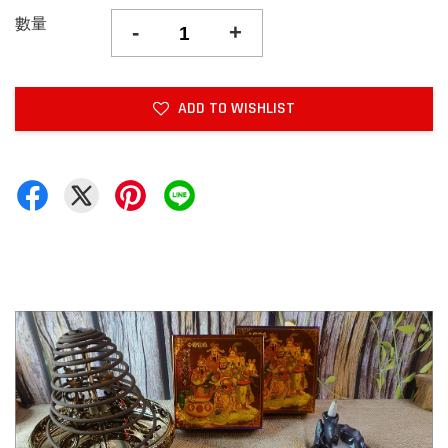
數量
-
+
ADD TO WISHLIST