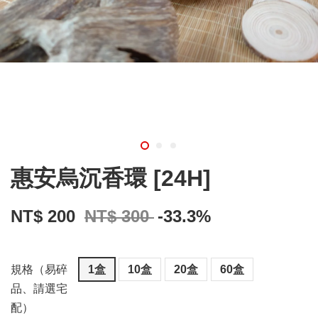
惠安烏沉香環 [24H]
NT$ 200
NT$ 300
-33.3%
規格（易碎
1盒
10盒
20盒
60盒
品、請選宅
配）