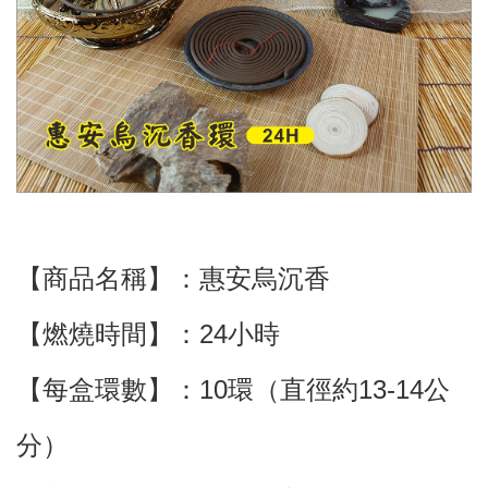
【商品名稱】：惠安烏沉香
【燃燒時間】：24小時
【每盒環數】：10環（直徑約13-14公
分）