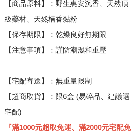
【商品原料】：野生惠安沉香
、天然頂
級藥材
、
天然楠
香
黏粉
【保存期限】：乾燥良好無期限
【注意事項】：謹防潮濕和重壓
【宅配寄送】
：
無重量限制
【超商取貨】
：限6盒 (
易碎品
、建議
選
宅配)
『滿1000元超取免運、滿2000元宅配免