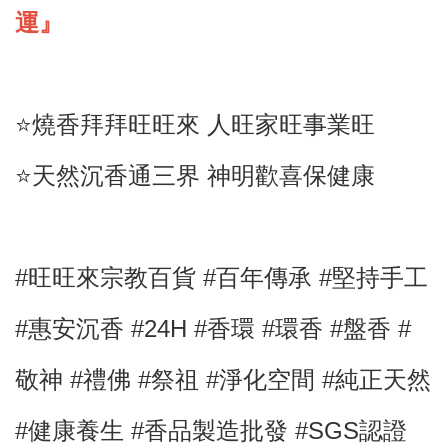
運』
⭐️燒香拜拜旺旺來 人旺家旺事業旺
⭐️天然沉香通三界 神明歡喜保健康
#旺旺來宗教百貨 #百年傳承 #堅持手工
#
惠安沉香
#24H
#
香環
#環香 #盤香
#
敬神
#禮佛
#祭祖
#淨化空間
#純正天然
#健康養生
#
香品製造批發 #SGS認證