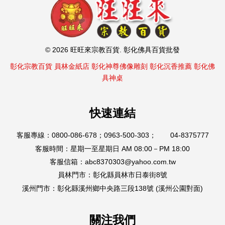
© 2026 旺旺來宗教百貨. 彰化佛具百貨批發
彰化宗教百貨
員林金紙店
彰化神尊佛像雕刻
彰化沉香推薦
彰化佛
具神桌
快速連結
客服專線：0800-086-678；0963-500-303； 04-8375777
客服時間：星期一至星期日 AM 08:00－PM 18:00
客服信箱：abc8370303@yahoo.com.tw
員林門市：彰化縣員林市日泰街8號
溪州門市：彰化縣溪州鄉中央路三段138號 (溪州公園對面)
關注我們