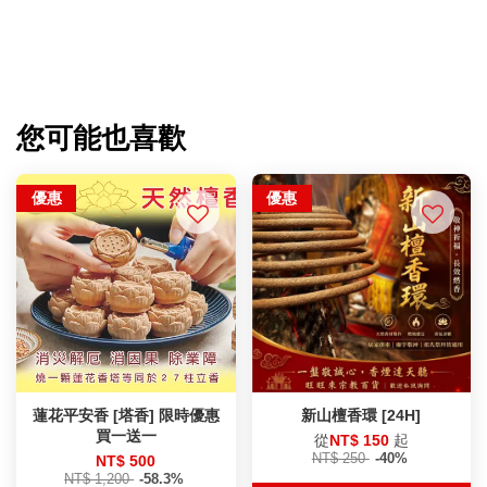
您可能也喜歡
優惠
優惠
蓮花平安香 [塔香] 限時優惠
新山檀香環 [24H]
買一送一
從
NT$ 150
起
NT$ 250
-40%
NT$ 500
NT$ 1,200
-58.3%