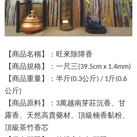
【商品名稱】：旺來除障香
【商品規格】：
一
尺三(39.5cm x 1.4mm)
【商品重量】：半斤(0.3公斤) / 1斤
(0.6
公斤)
【商品原料】：3萬越南芽莊沉香
、甘
露香
、天然高貴藥材
、
頂級
楠香黏粉、
頂級茶竹香芯