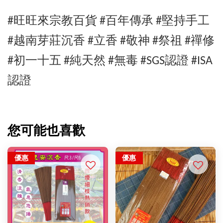
#旺旺來宗教百貨 #百年傳承 #堅持手工
#
越南芽莊沉香
#立香 #敬神 #祭祖 #禪修
#初一十五 #純天然 #無毒 #SGS認證 #ISA
認證
您可能也喜歡
優惠
優惠