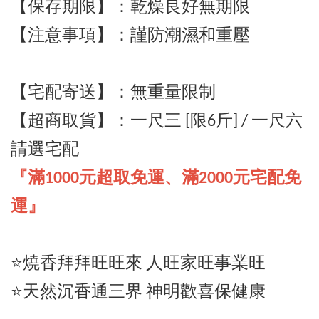
【保存期限】：乾燥良好無期限
【注意事項】：謹防潮濕和重壓
【宅配寄送】
：
無重量限制
【超商取貨】
：一尺三 [
限6斤] / 一尺六
請選宅配
『滿1000元超取免運、滿2000元宅配免
運』
⭐️燒香拜拜旺旺來 人旺家旺事業旺
⭐️天然沉香通三界 神明歡喜保健康