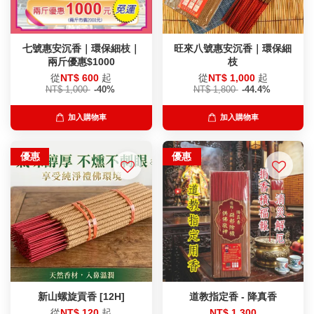
七號惠安沉香｜環保細枝｜
旺來八號惠安沉香｜環保細
兩斤優惠$1000
枝
從
NT$ 600
起
從
NT$ 1,000
起
NT$ 1,000
-40%
NT$ 1,800
-44.4%
加入購物車
加入購物車
優惠
優惠
新山螺旋貢香 [12H]
道教指定香 - 降真香
從
NT$ 120
起
NT$ 1,300