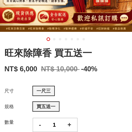
旺來除障香 買五送一
NT$ 6,000
NT$ 10,000
-40%
尺寸
一尺三
規格
買五送一
數量
-
+